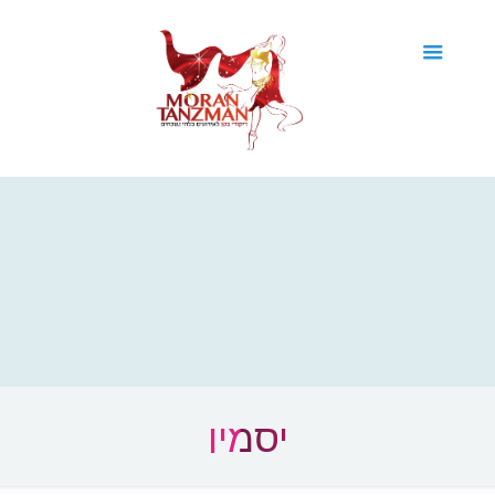
יסמין