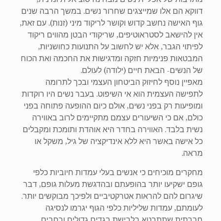
דווקא הם אלו שמייצגים שחרור נשים. במשך הרבה שנים
גוף האישה נחשב קדוש וקושר לריקוד מיני (זנות). עם זאת,
אין להישאב לסטראוטיפים, שריקודי הבטן מהווים ריקוד
לפיתוי הגבר, אלא יש לחשוב על התנועות כחושניות,
המבטאות פנימיות חזקה ומדגישות את החכמה ואת הכוח
של הנשים- הבאת חיים (ילודה) לעולם.
מאפיין נוסף לחיזוק הביטחון העצמי ובכך לתרומה
לתפישה העצמית הוא אי השיפוט. בעבר נשים היו רוקדות
ומופיעות רק בפני נשים, אולם כיום ההופעה פתוחה בפני
כולם, אם כי השיעורים עצמם מתקיימים לרוב באווירה
נשית בלבד. האווירה בחדר היא אוהדת ותומכת ומקבלים
כל אישה באשר היא ללא אינדיקציה של גיל, משקל או
מראה.
מחקרים מוכיחים כי אנשים בעלי עמדות חיוביות כלפי
גופם ישקיעו יותר בהופעתם ובהדגשת מעלות גופם, דבר
שיגרום להם להראות אטרקטיביים ולפיכך מבוקשים יותר.
לעומתם, עמדות שליליות כלפי הגוף יגרמו לנסיגה
חברתית שתתבטא בלבישת בגדים גדולים ורחבים.