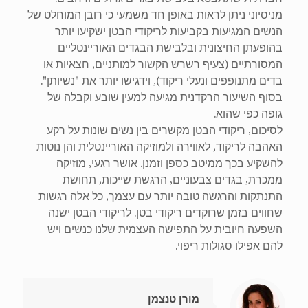
מניסיוני ניתן לראות באופן חד משמעי כי רובן המוחלט של
הנשים המגיעות בקביעות לריקודי הבטן ישקיעו יותר
בהופעתן החיצונית ובלבישת הבגדים האוריינטליים
המסורתיים (צעיף רשרש הקשור למותניים, חצאיות או
בדים מתנופפים ונעלי ריקוד), וידגישו יותר את "נשיותן".
בסוף השיעור הרקדנית מגיעה למעין שובע וקבלה של
גופה כפי שהוא.
לסיכום, ריקודי הבטן מקשרים בין נשים שונות על רקע
האהבה לריקוד, לאווירה ולמוזיקה האוריינטלית והן נוטות
להשקיע בכך ממיטב כספן וזמנן. אושר רגעי, מוזיקה
ממכרת, בגדים צבעוניים, הרגשת שייכות, תחושת
התנתקות והרגשה טובה יותר עם עצמך, כל אלה רגשות
שחווים בזמן שרוקדים ריקודי בטן. לריקודי הבטן ישנה
השפעה חיובית על התפישה העצמית שלנו כנשים ויש
להם אפילו סגולות ריפוי.
מורן טנצמן