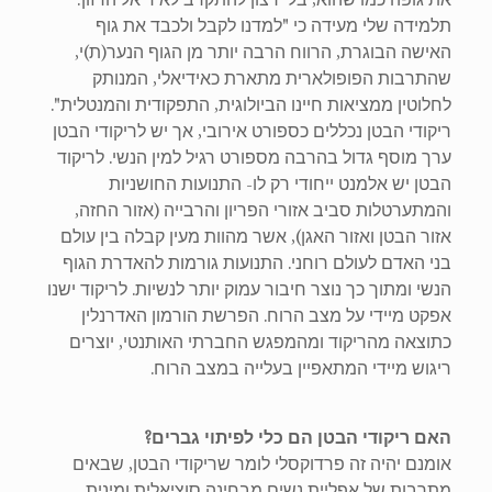
תלמידה שלי מעידה כי "למדנו לקבל ולכבד את גוף
האישה הבוגרת, הרווח הרבה יותר מן הגוף הנער(ת)י,
שהתרבות הפופולארית מתארת כאידיאלי, המנותק
לחלוטין ממציאות חיינו הביולוגית, התפקודית והמנטלית".
ריקודי הבטן נכללים כספורט אירובי, אך יש לריקודי הבטן
ערך מוסף גדול בהרבה מספורט רגיל למין הנשי. לריקוד
הבטן יש אלמנט ייחודי רק לו- התנועות החושניות
והמתערטלות סביב אזורי הפריון והרבייה (אזור החזה,
אזור הבטן ואזור האגן), אשר מהוות מעין קבלה בין עולם
בני האדם לעולם רוחני. התנועות גורמות להאדרת הגוף
הנשי ומתוך כך נוצר חיבור עמוק יותר לנשיות. לריקוד ישנו
אפקט מיידי על מצב הרוח. הפרשת הורמון האדרנלין
כתוצאה מהריקוד ומהמפגש החברתי האותנטי, יוצרים
ריגוש מיידי המתאפיין בעלייה במצב הרוח.
האם ריקודי הבטן הם כלי לפיתוי גברים?
אומנם יהיה זה פרדוקסלי לומר שריקודי הבטן, שבאים
מתרבות של אפליית נשים מבחינה סוציאלית ומינית,