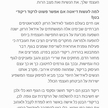
העצמי שלך, את הנשיות ואת מצב הרוח.
למה לעשות דיאטה אם אפשר פשוט לרקוד ריקודי
בטן?
אנו חיים בעולם הסוגד לאידאל הרזון. לסטראוטיפים
חברתיים שבימינו אלה המושתתים על אידאל הרזון, ישנה
השפעה מכרעת על גיבוש התפישה העצמית ביחס
להופעה ולמראה. מחקרים מדעיים הציבו את העובדה כי
פעילות גופנית אחראית לשריפת שומנים בגוף, דבר
המתבטא בהרזיה, ריקודי הבטן בפרט, ממריצים את
מחזור הדם, מחזקים את שרירי הבטן והגב ומעניקים לגוף
כוח וגמישות, ובכך גם גורמים לחיטובו. כך או כך עצם
העיסוק בריקוד, שמהווה ספורט אירובי, מקרב אותנו
הנשים ל'אידיאל היופי' ובכך מביא לסיפוק עצמי המשפיע
ישירות על הביטחון העצמי הכולל.
ריקוד הבטן הם ריקוד חושני וסקסי בו הגוף הוא כלי ולכן
יש חשיבות רבה להשלמה של הרקדנית עם גופה. לכן,
בריקודי הבטן כל אישה באשר היא לומדת לקבל ולאהוב
את גופה כמו שהוא, בלי רצון להתקרב לאידיאל הרזון: